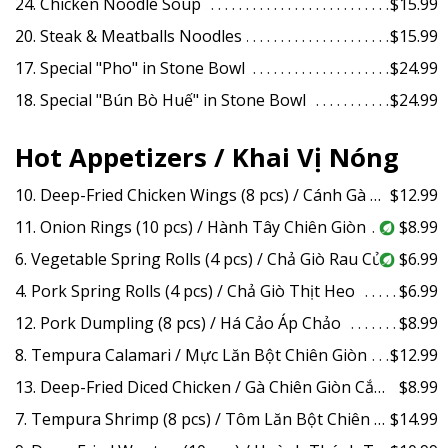
24. Chicken Noodle Soup
$15.99
20. Steak & Meatballs Noodles
$15.99
17. Special "Pho" in Stone Bowl
$24.99
18. Special "Bún Bò Huế" in Stone Bowl
$24.99
Hot Appetizers / Khai Vị Nóng
10. Deep-Fried Chicken Wings (8 pcs) / Cánh Gà Chiên
$12.99
11. Onion Rings (10 pcs) / Hành Tây Chiên Giòn
$8.99
6. Vegetable Spring Rolls (4 pcs) / Chả Giò Rau Củ
$6.99
4. Pork Spring Rolls (4 pcs) / Chả Giò Thịt Heo
$6.99
12. Pork Dumpling (8 pcs) / Há Cảo Áp Chảo
$8.99
8. Tempura Calamari / Mực Lăn Bột Chiên Giòn
$12.99
13. Deep-Fried Diced Chicken / Gà Chiên Giòn Cắt Hạt Lựu
$8.99
7. Tempura Shrimp (8 pcs) / Tôm Lăn Bột Chiên Giòn
$14.99