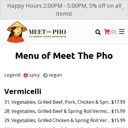
Happy Hours 2:00PM - 5:00PM, 5% off on all
×
items!
(
0
)
Menu of Meet The Pho
Legend:
spicy
vegan
Order Online
Location
Vermicelli
31. Vegetables, Grilled Beef, Pork, Chicken & Spring Roll Vermicelli / Bún Thịt Bò, Heo, Gà Nướng & Chả Giò
$17.99
Login
28. Vegetables, Grilled Beef & Spring Roll Vermicelli / Bún Thịt Bò Nướng & Chả Giò
$15.99
Registration
29. Vegetables, Grilled Chicken & Spring Roll Vermicelli / Bún Thịt Gà Nướng & Chả Giò
$15.99