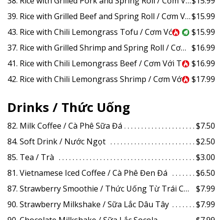
38. Rice with Grilled Pork and Spring Roll / Cơm Với Thịt Heo Nướng & Chả Giò
$15.99
39. Rice with Grilled Beef and Spring Roll / Cơm Với Thịt Bò Nướng & Chả Giò
$15.99
43. Rice with Chili Lemongrass Tofu / Cơm Với Đậu Hũ Chiên Giòn Xào Sả Ớt
$15.99
37. Rice with Grilled Shrimp and Spring Roll / Cơm Với Tôm Nướng & Chả Giò
$16.99
41. Rice with Chili Lemongrass Beef / Cơm Với Thịt Bò Xào Sả Ớt
$16.99
42. Rice with Chili Lemongrass Shrimp / Cơm Với Tôm Xào Sả Ớt
$17.99
Drinks / Thức Uống
82. Milk Coffee / Cà Phê Sữa Đá
$7.50
84. Soft Drink / Nước Ngọt
$2.50
85. Tea / Trà
$3.00
81. Vietnamese Iced Coffee / Cà Phê Đen Đá
$6.50
87. Strawberry Smoothie / Thức Uống Từ Trái Cây Dâu Tây
$7.99
90. Strawberry Milkshake / Sữa Lắc Dâu Tây
$7.99
90. Chocolate Milkshake / Sữa Lắc Socola
$7.99