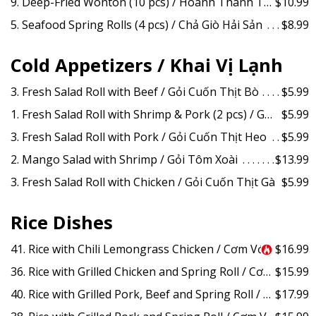
9. Deep-Fried Wonton (10 pcs) / Hoành Thánh Tôm Chiên Giòn
$10.99
5. Seafood Spring Rolls (4 pcs) / Chả Giò Hải Sản
$8.99
Cold Appetizers / Khai Vị Lạnh
3. Fresh Salad Roll with Beef / Gỏi Cuốn Thịt Bò
$5.99
1. Fresh Salad Roll with Shrimp & Pork (2 pcs) / Gỏi Cuốn Tôm Thịt
$5.99
3. Fresh Salad Roll with Pork / Gỏi Cuốn Thịt Heo
$5.99
2. Mango Salad with Shrimp / Gỏi Tôm Xoài
$13.99
3. Fresh Salad Roll with Chicken / Gỏi Cuốn Thịt Gà
$5.99
Rice Dishes
41. Rice with Chili Lemongrass Chicken / Cơm Với Thịt Gà Xào Sả Ớt
$16.99
36. Rice with Grilled Chicken and Spring Roll / Cơm Với Thịt Gà Nướng & Chả Giò
$15.99
40. Rice with Grilled Pork, Beef and Spring Roll / Cơm Với Thịt Heo - Bò - Gà Nướng & Chả Giò
$17.99