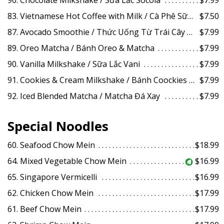
83. Vietnamese Hot Coffee with Milk / Cà Phê Sữa Nóng
$7.50
87. Avocado Smoothie / Thức Uống Từ Trái Cây Bơ
$7.99
89. Oreo Matcha / Bánh Oreo & Matcha
$7.99
90. Vanilla Milkshake / Sữa Lắc Vani
$7.99
91. Cookies & Cream Milkshake / Bánh Coockies Đá Xay
$7.99
92. Iced Blended Matcha / Matcha Đá Xay
$7.99
Special Noodles
60. Seafood Chow Mein
$18.99
64. Mixed Vegetable Chow Mein
$16.99
65. Singapore Vermicelli
$16.99
62. Chicken Chow Mein
$17.99
61. Beef Chow Mein
$17.99