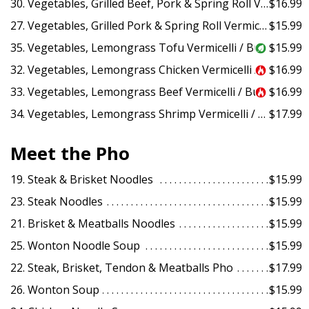
30. Vegetables, Grilled Beef, Pork & Spring Roll Vermicelli / Bún Thịt Bò - Heo Nướng & Chả Giò
$16.99
CART (0)
27. Vegetables, Grilled Pork & Spring Roll Vermicelli / Bún Thịt Heo Nướng & Chả Giò
$15.99
35. Vegetables, Lemongrass Tofu Vermicelli / Bún Tàu Hủ Xào Với Sả Ớt
$15.99
Search
32. Vegetables, Lemongrass Chicken Vermicelli / Bún Thịt Gà Xào Với Xả Ớt
$16.99
33. Vegetables, Lemongrass Beef Vermicelli / Bún Thịt Bò Xào Với Xả Ớt
$16.99
34. Vegetables, Lemongrass Shrimp Vermicelli / Bún Tôm Xào Với Sả Ớt
$17.99
Meet the Pho
19. Steak & Brisket Noodles
$15.99
23. Steak Noodles
$15.99
21. Brisket & Meatballs Noodles
$15.99
25. Wonton Noodle Soup
$15.99
22. Steak, Brisket, Tendon & Meatballs Pho
$17.99
26. Wonton Soup
$15.99