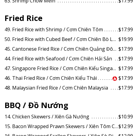
63. Shrimp Chow Mein
$17.99
Fried Rice
49. Fried Rice with Shrimp / Cơm Chiên Tôm
$17.99
50. Fried Rice with Cubed Beef / Cơm Chiên Bò Lúc Lắc
$19.99
45. Cantonese Fried Rice / Cơm Chiên Quảng Đông
$17.99
44. Fried Rice with Seafood / Cơm Chiên Hải Sản
$17.99
47. Singapore Fried Rice / Cơm Chiên Kiểu Singapore
$17.99
46. Thai Fried Rice / Cơm Chiên Kiểu Thái
$17.99
48. Malaysian Fried Rice / Cơm Chiên Malaysia
$17.99
BBQ / Đồ Nướng
14. Chicken Skewers / Xiên Gà Nướng
$10.99
15. Bacon Wrapped Prawn Skewers / Xiên Tôm Cuốn Thịt Xông Khói Nướng
$12.99
16. Bacon Wrapped Scallop Skewers / Xiên Sò Điệp Cuốn Thịt Xông Khói Nướng
$12.99