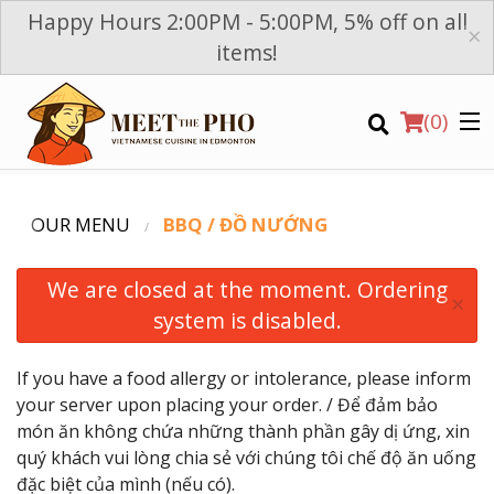
Happy Hours 2:00PM - 5:00PM, 5% off on all
×
items!
(
0
)
OUR MENU
BBQ / ĐỒ NƯỚNG
We are closed at the moment. Ordering
×
system is disabled.
Order Online
If you have a food allergy or intolerance, please inform
your server upon placing your order. / Để đảm bảo
Location
món ăn không chứa những thành phần gây dị ứng, xin
quý khách vui lòng chia sẻ với chúng tôi chế độ ăn uống
Login
đặc biệt của mình (nếu có).